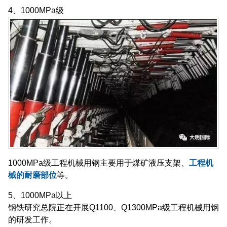
4、1000MPa级
1000MPa级工程机械用钢主要用于煤矿液压支架、
工程机
械的耐磨部位
等。
5、1000MPa以上
钢铁研究总院正在开展Q1100、Q1300MPa级工程机械用钢
的研发工作。