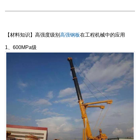
【材料知识】高强度级别
高强钢板
在工程机械中的应用
1、600MPa级