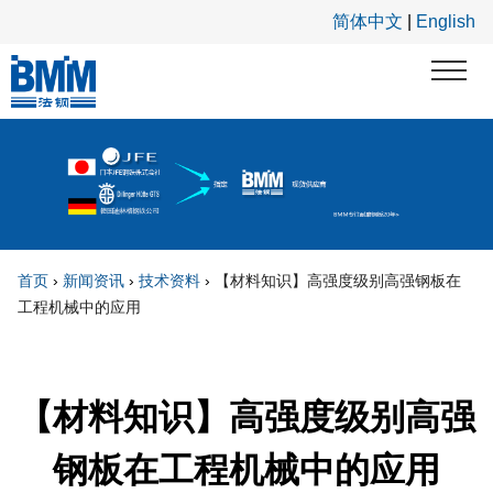
跳转到主要内容
简体中文
|
English
首页
›
新闻资讯
›
技术资料
›
【材料知识】高强度级别高强钢板在
工程机械中的应用
你在这里
【材料知识】高强度级别高强
钢板在工程机械中的应用