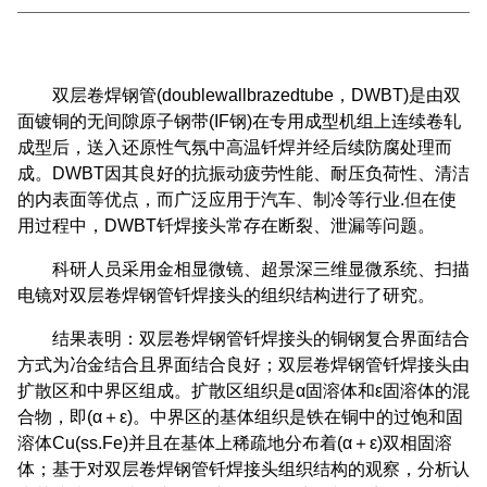
双层卷焊钢管(doublewallbrazedtube，DWBT)是由双
面镀铜的无间隙原子钢带(IF钢)在专用成型机组上连续卷轧
成型后，送入还原性气氛中高温钎焊并经后续防腐处理而
成。DWBT因其良好的抗振动疲劳性能、耐压负荷性、清洁
的内表面等优点，而广泛应用于汽车、制冷等行业.但在使
用过程中，DWBT钎焊接头常存在断裂、泄漏等问题。
科研人员采用金相显微镜、超景深三维显微系统、扫描
电镜对双层卷焊钢管钎焊接头的组织结构进行了研究。
结果表明：双层卷焊钢管钎焊接头的铜钢复合界面结合
方式为冶金结合且界面结合良好；双层卷焊钢管钎焊接头由
扩散区和中界区组成。扩散区组织是α固溶体和ε固溶体的混
合物，即(α＋ε)。中界区的基体组织是铁在铜中的过饱和固
溶体Cu(ss.Fe)并且在基体上稀疏地分布着(α＋ε)双相固溶
体；基于对双层卷焊钢管钎焊接头组织结构的观察，分析认