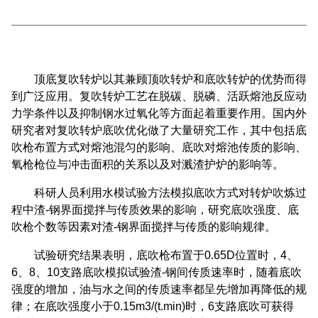
顶底复吹转炉以其兼顾顶吹转炉和底吹转炉的优势而得
到广泛应用。复吹转炉工艺在脱碳、脱磷、活跃熔池反应动
力学条件以及抑制钢水过氧化等方面起着重要作用。国内外
研究者对复吹转炉底吹优化做了大量研究工作，其中包括底
吹枪布置方式对熔池混匀的影响、底吹对熔池传质的影响、
氧枪枪位与冲击面积的关系以及对溅渣护炉的影响等。
科研人员利用水模试验方法模拟底吹方式对转炉吹炼过
程中渣-钢界面搅拌与传质效果的影响，研究底吹强度、底
吹枪个数等因素对渣-钢界面搅拌与传质的影响规律。
试验研究结果表明，底吹枪布置于0.65D位置时，4、
6、8、10支路底吹模拟试验渣-钢间传质速率时，随着底吹
强度的增加，油与水之间的传质速率都呈先增加再降低的规
律；在底吹强度小于0.15m3/(t.min)时，6支路底吹可获得