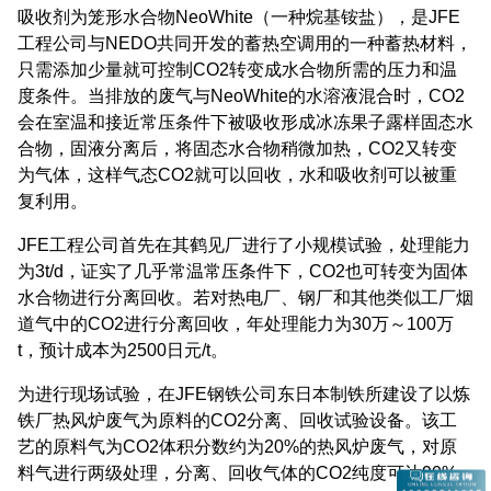
吸收剂为笼形水合物NeoWhite（一种烷基铵盐），是JFE
工程公司与NEDO共同开发的蓄热空调用的一种蓄热材料，
只需添加少量就可控制CO2转变成水合物所需的压力和温
度条件。当排放的废气与NeoWhite的水溶液混合时，CO2
会在室温和接近常压条件下被吸收形成冰冻果子露样固态水
合物，固液分离后，将固态水合物稍微加热，CO2又转变
为气体，这样气态CO2就可以回收，水和吸收剂可以被重
复利用。
JFE工程公司首先在其鹤见厂进行了小规模试验，处理能力
为3t/d，证实了几乎常温常压条件下，CO2也可转变为固体
水合物进行分离回收。若对热电厂、钢厂和其他类似工厂烟
道气中的CO2进行分离回收，年处理能力为30万～100万
t，预计成本为2500日元/t。
为进行现场试验，在JFE钢铁公司东日本制铁所建设了以炼
铁厂热风炉废气为原料的CO2分离、回收试验设备。该工
艺的原料气为CO2体积分数约为20%的热风炉废气，对原
料气进行两级处理，分离、回收气体的CO2纯度可达90%