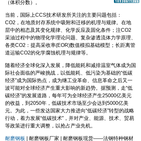
（体积分数）。
当前，国际上CCS技术研发所关注的主要问题包括：
CO2，在地质封存系统中吸附和迁移的机理与规律。在地
层中的相态及其变化规律、化学反应及固化条件；注CO2
采油过程中的物理化学理论问题、复杂渗透流体力学原理、
各类CO2：提高采收率(EOR)数值模拟基础模型；长距离管
道运输CO2的化学腐蚀机理与规律等。
随着经济全球化深入发展，降低能耗和减排温室气体成为国
际社会面临的严峻挑战，以低能耗、低污染为基础的“低碳
经济”成为国际热点，成为继工业革命、信息革命之后又一
波可能对全球经济产生重大影响的新趋势。据预测，走“低
碳经济”的发展道路，每年可为全球经济产生25000亿美元
的收益，到2050年，低碳技术市场至少会达到5000亿美
元。为此，一些发达国家大力推进向“低碳经济”转型的战略
行动，着力发展“低碳技术”，并对产业、能源、技术、贸易
等政策进行重大调整，以抢占产业先机。
耐磨钢板
| 耐磨钢板厂家 | 耐磨钢板现货——法钢特种钢材