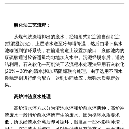
酸化法工艺流程
：
从煤气洗涤塔排出的废水，经辐射式沉淀池自然沉淀
(或混凝沉淀)，上层清水送至冷却塔降温，然后由塔下集水
池输送到循环系统，在输送管道上设置加酸口，废酸池内的
废硫酸通过胶管适量均匀地加入水中。沉泥经脱水后，送烧
结利用。石灰软化—药剂法工艺流程本处理法采用石灰软化
(20%～30%的清水)和加药阻垢联合处理。由于选用不同水
质稳定剂进行组合配方，达到协同效应，增强水质稳定效
果。
高炉冲渣废水处理
：
高炉渣水淬方式分为渣池水淬和炉前水淬两种，高炉冲
渣废水一般指炉前水淬所产生的废水。因为循环水质要求
低，所以经渣水分离后即可循环，温度高一些不影响冲渣，
因而，在冲渣水系统中，可以设计成只有补充水、而无排污