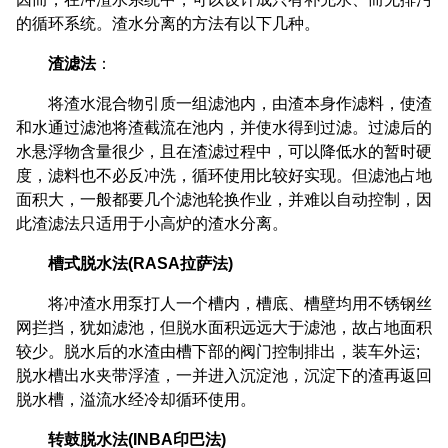
的循环系统。渣水分离的方法有以下几种。
渣滤法
：
将渣水混合物引质一组滤池内，由渣本身作滤料，使渣
和水通过滤池将渣截流在池内，并使水得到过滤。过滤后的
水悬浮物含量很少，且在渣滤过程中，可以降低水的暂时硬
度，滤料也不必反冲洗，循环使用比较好实现。但滤池占地
面积大，一般都要几个滤池轮换作业，并难以自动控制，因
此渣滤法只适用于小高炉的渣水分离。
槽式脱水法(RASA拉萨法)
将冲渣水用泵打人一个槽内，槽底、槽壁均用不锈钢丝
网拦挡，犹如滤池，但脱水面积远远大于滤池，故占地面积
较少。脱水后的水渣由槽下部的阀门控制排出，装车外运;
脱水槽出水夹带浮渣，一并进入沉淀池，沉淀下的渣再返回
脱水槽，溢流水经冷却循环使用。
转鼓脱水法(INBA印巴法)