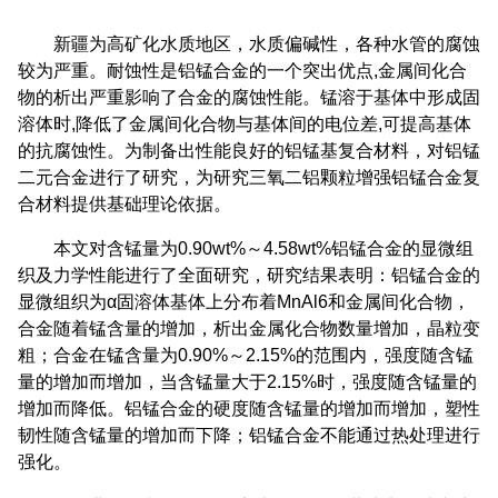
新疆为高矿化水质地区，水质偏碱性，各种水管的腐蚀
较为严重。耐蚀性是铝锰合金的一个突出优点,金属间化合
物的析出严重影响了合金的腐蚀性能。锰溶于基体中形成固
溶体时,降低了金属间化合物与基体间的电位差,可提高基体
的抗腐蚀性。为制备出性能良好的铝锰基复合材料，对铝锰
二元合金进行了研究，为研究三氧二铝颗粒增强铝锰合金复
合材料提供基础理论依据。
本文对含锰量为0.90wt%～4.58wt%铝锰合金的显微组
织及力学性能进行了全面研究，研究结果表明：铝锰合金的
显微组织为α固溶体基体上分布着MnAl6和金属间化合物，
合金随着锰含量的增加，析出金属化合物数量增加，晶粒变
粗；合金在锰含量为0.90%～2.15%的范围内，强度随含锰
量的增加而增加，当含锰量大于2.15%时，强度随含锰量的
增加而降低。铝锰合金的硬度随含锰量的增加而增加，塑性
韧性随含锰量的增加而下降；铝锰合金不能通过热处理进行
强化。