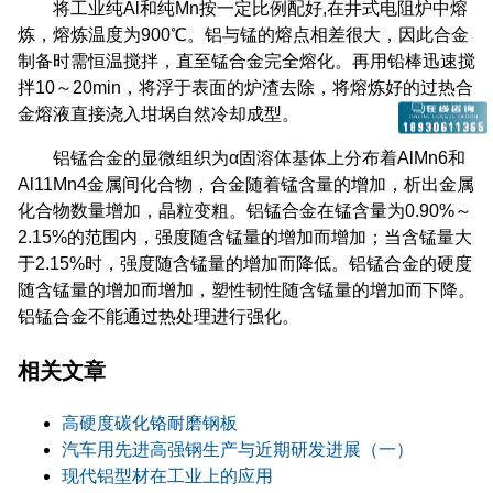
将工业纯Al和纯Mn按一定比例配好,在井式电阻炉中熔
炼，熔炼温度为900℃。铝与锰的熔点相差很大，因此合金
制备时需恒温搅拌，直至锰合金完全熔化。再用铅棒迅速搅
拌10～20min，将浮于表面的炉渣去除，将熔炼好的过热合
金熔液直接浇入坩埚自然冷却成型。
铝锰合金的显微组织为α固溶体基体上分布着AlMn6和
Al11Mn4金属间化合物，合金随着锰含量的增加，析出金属
化合物数量增加，晶粒变粗。铝锰合金在锰含量为0.90%～
2.15%的范围内，强度随含锰量的增加而增加；当含锰量大
于2.15%时，强度随含锰量的增加而降低。铝锰合金的硬度
随含锰量的增加而增加，塑性韧性随含锰量的增加而下降。
铝锰合金不能通过热处理进行强化。
相关文章
高硬度碳化铬耐磨钢板
汽车用先进高强钢生产与近期研发进展（一）
现代铝型材在工业上的应用