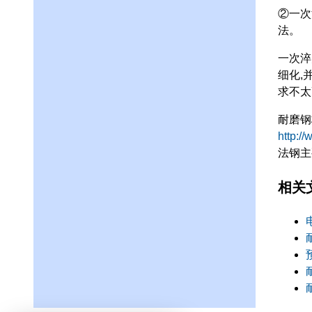
②一次
法。
一次淬
细化,
求不太
耐磨钢
http:/
法钢主
相关