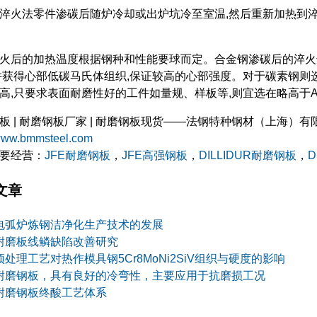
淬火法零件渗碳后随炉冷却或出炉坑冷至室温,然后重新加热到
火后的加热温度根据钢种和性能要球而定。合金钢渗碳后的淬火选择稍
并获得心部低碳马氏体组织,保证较高的心部强度。对于碳素钢则选择在A
高,只要求表面耐磨性好的工件如量规、样板等,则宜选在略高于Ac1(
板 | 耐磨钢板厂家 | 耐磨钢板现货——法钢特种钢材（上海）有
/www.bmmsteel.com
要经营：
JFE耐磨钢板
，
JFE高强钢板
，
DILLIDUR耐磨钢板
，
D
文章
电弧炉炼钢洁净化生产技术的发展
耐磨板线鳞缺陷改善研究
预处理工艺对热作模具钢5Cr8MoNi2SiV组织与硬度的影响
耐磨钢板，具有良好的冷弯性，主要应用于抗磨损工况
耐磨钢板终酸工艺体系