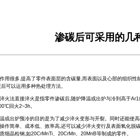
渗碳后可采用的几
作用很多,提高了零件表面层的含碳量,而表面以及心部的组织
碳后可以运用多种热处理方法。
淬火法直接淬火是指零件渗碳后,随炉降温或出炉与冷到高于Ar1或Ar
200℃回火2~3h。
温或出炉预冷的目的是为了减少淬火变形与开裂。同时还能使高
操作简单、成本低、效率高,还可以减少淬火变行及表面氧化脱
质细晶粒钢,如20CrMnTi、20CrMn、20MnB等制成的零件。