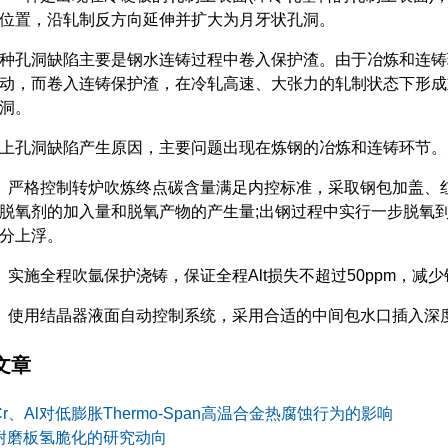
位置，沿轧制反方向延伸并扩大为月牙状孔洞。
孔洞缺陷主要是钢水连铸过程中卷入保护渣。由于冶炼和连铸
动，而卷入连铸保护渣，在冷轧高速、大张力的轧制状态下形成
洞。
孔洞缺陷产生原因，主要问题出现在炼钢的冶炼和连铸环节。
严格控制转炉吹炼终点碳含量满足内控标准，采取钢包加盖、红
脱氧剂的加入量和脱氧产物的产生量;出钢过程中实行一步脱氧
分上浮。
施全程吹氩保护浇铸，保证全程Alt损失不超过50ppm，减
使用结晶器液面自动控制系统，采用合适的中间包水口插入深度
文章
Cr、Al对低膨胀Thermo-Span高温合金热腐蚀行为的影响
耐磨板氢脆化的研究动向