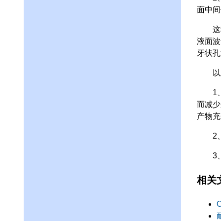
面中间
这种
液面波
牙状孔
以上
1、
而减少
产物充
2、实
3、
相关