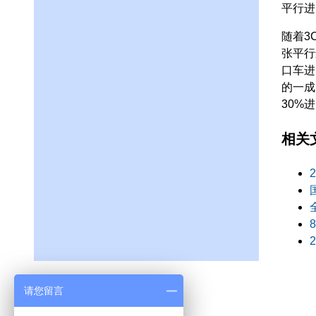
平行进
随着3
张平行
口车进
的一成
30%
相关
请您留言