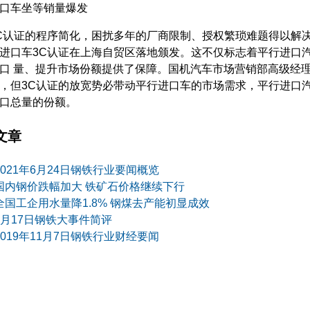
口车坐等销量爆发
C认证的程序简化，困扰多年的厂商限制、授权繁琐难题得以解
进口车3C认证在上海自贸区落地颁发。这不仅标志着平行进口
口 量、提升市场份额提供了保障。国机汽车市场营销部高级经
，但3C认证的放宽势必带动平行进口车的市场需求，平行进口
进口总量的份额。
文章
2021年6月24日钢铁行业要闻概览
国内钢价跌幅加大 铁矿石价格继续下行
全国工企用水量降1.8% 钢煤去产能初显成效
8月17日钢铁大事件简评
2019年11月7日钢铁行业财经要闻