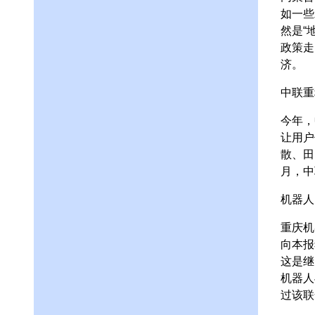
如一些
然是“
政策走
济。
中联重
今年，
让用户
散、田
月，中
机器人
重庆机
向本报
这是继
机器人
过该联