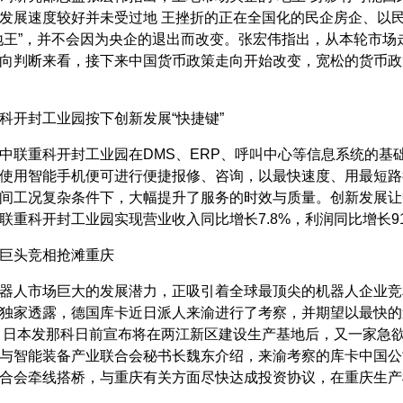
发展速度较好并未受过地 王挫折的正在全国化的民企房企、以民
地王”，并不会因为央企的退出而改变。张宏伟指出，从本轮市场
向判断来看，接下来中国货币政策走向开始改变，宽松的货币政
科开封工业园按下创新发展“快捷键”
中联重科开封工业园在DMS、ERP、呼叫中心等信息系统的基础
使用智能手机便可进行便捷报修、咨询，以最快速度、用最短路
间工况复杂条件下，大幅提升了服务的时效与质量。创新发展让
联重科开封工业园实现营业收入同比增长7.8%，利润同比增长91
巨头竞相抢滩重庆
器人市场巨大的发展潜力，正吸引着全球最顶尖的机器人企业竞相
独家透露，德国库卡近日派人来渝进行了考察，并期望以最快的
 日本发那科日前宣布将在两江新区建设生产基地后，又一家急欲
与智能装备产业联合会秘书长魏东介绍，来渝考察的库卡中国公
合会牵线搭桥，与重庆有关方面尽快达成投资协议，在重庆生产