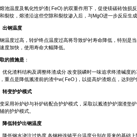
温度及氧化性炉渣( FeO) 的双重作用下，促使镁碳砖蚀损
和裂纹，熔渣沿这些空隙和裂纹渗入后，与MgO进一步反应生
、
出钢温度
度过高，转炉终点温度过高将导致炉衬寿命降低，特别是当终
速度加快，使用寿命大幅降低。
取的措施是
：
化渣料结构及调整终渣成分 改变脱磷时一味追求终渣碱度的
，重点是降低溅渣前的渣中w( FeO )，以提高炉渣熔点，达到
、
转变护炉模式
采用补炉砂与补炉砖配合护炉模式，采取以溅渣护炉溜渣垫炉
辅的护炉模式。
、
降低转炉出钢温度
低钢水浇注过热度 各钢种连铸平台温度分别在原来的基础上降低1