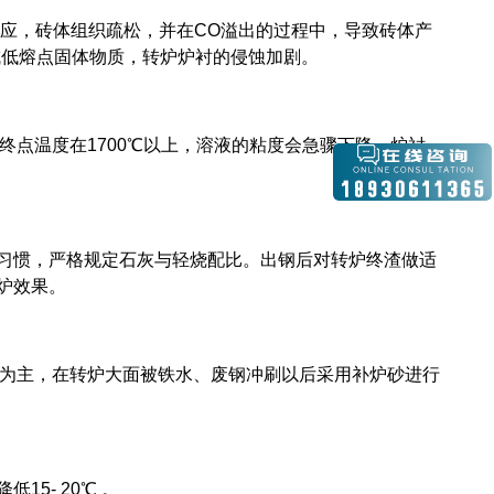
反应，砖体组织疏松，并在CO溢出的过程中，导致砖体产
成低熔点固体物质，转炉炉衬的侵蚀加剧。
点温度在1700℃以上，溶液的粘度会急骤下降，炉衬
习惯，严格规定石灰与轻烧配比。出钢后对转炉终渣做适
护炉效果。
为主，在转炉大面被铁水、废钢冲刷以后采用补炉砂进行
5- 20℃ 。