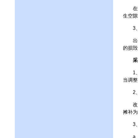
在熔池
生空隙
3
出钢温
的损毁
采
1、优
当调整
2
改变
摊补为
3
a、降