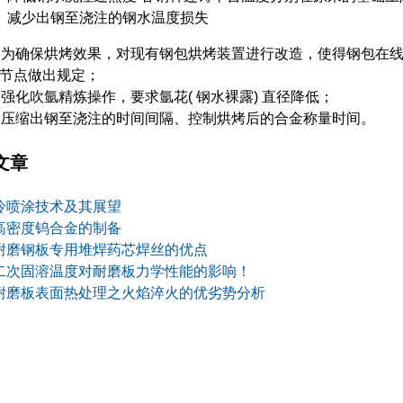
减少出钢至浇注的钢水温度损失
为确保烘烤效果，对现有钢包烘烤装置进行改造，使得钢包在线
节点做出规定；
强化吹氩精炼操作，要求氩花( 钢水裸露) 直径降低；
压缩出钢至浇注的时间间隔、控制烘烤后的合金称量时间。
文章
冷喷涂技术及其展望
高密度钨合金的制备
耐磨钢板专用堆焊药芯焊丝的优点
二次固溶温度对耐磨板力学性能的影响！
耐磨板表面热处理之火焰淬火的优劣势分析