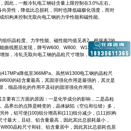
因此，一般冷轧电工钢硅含量上限控制在3.0%左右。
各向异性，降低比总损耗，同时也降低磁极化强度，而对
寸或织构来控制无取向电工钢的力学性能和磁性能。
组织晶粒度、力学性能、磁性能均值见表2。根据表2的
线图后发现，牌号W600、W800、W1300无取向电
量的增加，冷轧无取向电工钢的晶粒尺寸增加，这里也体现了
7MPa降低至366MPa。虽然W1300电工钢的晶粒尺
W600的硅含量最高，其固溶强化作用是最强的，其次是
在这里，细晶强化的作用不及硅的固溶强化作用强。
，其主要有三方面的原因：一是化学成分的影响，二是晶粒
。晶界出的点阵是畸变的，晶体缺陷（空位和位错）多，
可使{100}组分增高和{111}组分减少，{111}织构
粒尺寸最大，且硅、铝含量最高，因此其比总损耗最小，
，W800晶粒尺寸和硅、铝含量居中，因此其比总损耗也居