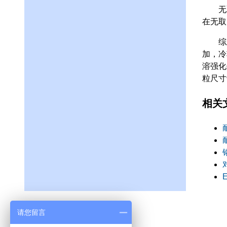
无取向
在无
综上所
加，冷
溶强化
粒尺寸
相关
请您留言