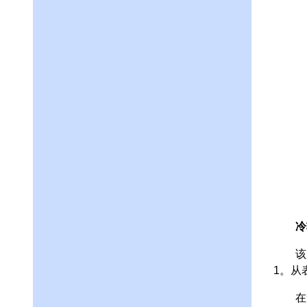
冷
该厂生
1。从
在无