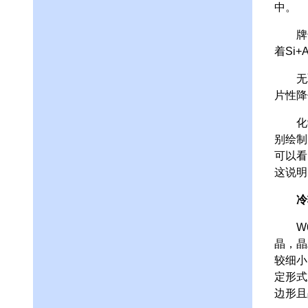
中。
牌号W
着Si
无取
片性降
化学成
别绘制
可以看
这说
冷
W60
晶，晶
较细小
定形式
边形