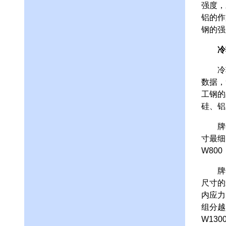
强度，
铝的作
钢的强
冷
冷轧无
数据，
工钢的
硅、
牌号W
寸最细
W80
牌号W
尺寸的
内应力
组分越
W13