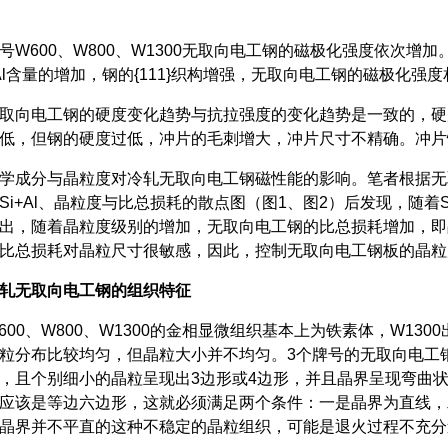
600、W800、W1300无取向电工钢的磁极化强度依次增
+Al含量的增加，钢的{111}织构增强，无取向电工钢的磁极
向电工钢的硬度变化趋势与抗拉强度的变化趋势是一致的，硬
低，但钢的硬度过低，冲片的毛刺增大，冲片尺寸不精确。冲片性
分与晶粒度对冷轧无取向电工钢磁性能的影响。笔者根据无取
Si+Al、晶粒度与比总损耗的散点图（图1、图2）后发现，随着
出，随着晶粒度级别的增加，无取向电工钢的比总损耗增加，即
明比总损耗对晶粒尺寸很敏感，因此，控制无取向电工钢板的
轧无取向电工钢的组织特征
0、W800、W1300的金相显微组织基本上为铁素体，W13
粒分布比较均匀，但晶粒大小并不均匀。3个牌号的无取向电工
，且个别细小的晶粒呈现出3边形或4边形，并且晶界呈现弯曲
应该是等边六边形，这就必须满足两个条件：一是晶界为直线，二
且晶界并不平直的这种不稳定的晶粒组织，可能是退火过程不