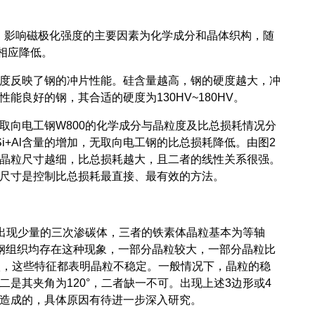
加。影响磁极化强度的主要因素为化学成分和晶体织构，随
化强度相应降低。
度反映了钢的冲片性能。硅含量越高，钢的硬度越大，冲
能良好的钢，其合适的硬度为130HV~180HV。
向电工钢W800的化学成分与晶粒度及比总损耗情况分
Si+Al含量的增加，无取向电工钢的比总损耗降低。由图2
晶粒尺寸越细，比总损耗越大，且二者的线性关系很强。
晶粒尺寸是控制比总损耗最直接、最有效的方法。
00出现少量的三次渗碳体，三者的铁素体晶粒基本为等轴
钢组织均存在这种现象，一部分晶粒较大，一部分晶粒比
状，这些特征都表明晶粒不稳定。一般情况下，晶粒的稳
是其夹角为120°，二者缺一不可。出现上述3边形或4
充分造成的，具体原因有待进一步深入研究。