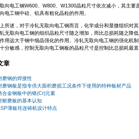
电工钢W600、W800、W1300晶粒尺寸依次减小，其主要原因为
取向电工钢中硅、铝具有粗化晶粒的作用。
述，对于冷轧无取向电工钢而言，化学成分和显微组织对其力学
轧无取向电工钢的组织晶粒尺寸随之增加，而比总损耗随之降低
作用远大于钢中细晶强化的作用。冷轧无取向电工钢的强化机制
十分敏感，控制无取向电工钢板的晶粒尺寸是控制比总损耗最直
文章
耐磨钢的焊接性
耐磨钢板是指专供大面积磨损工况条件下使用的特种板材产品
铬合金钢板中的铬(Cr)元素
对耐磨板的基本认知
ESP薄板坯连铸机设计特点