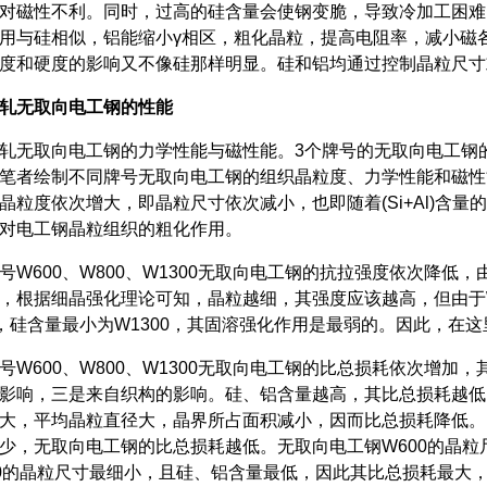
对磁性不利。同时，过高的硅含量会使钢变脆，导致冷加工困难，
用与硅相似，铝能缩小γ相区，粗化晶粒，提高电阻率，减小磁
度和硬度的影响又不像硅那样明显。硅和铝均通过控制晶粒尺
轧无取向电工钢的性能
取向电工钢的力学性能与磁性能。3个牌号的无取向电工钢的
笔者绘制不同牌号无取向电工钢的组织晶粒度、力学性能和磁性能曲
晶粒度依次增大，即晶粒尺寸依次减小，也即随着(Si+Al)含
铝对电工钢晶粒组织的粗化作用。
600、W800、W1300无取向电工钢的抗拉强度依次降低，由41
，根据细晶强化理论可知，晶粒越细，其强度应该越高，但由于
0，硅含量最小为W1300，其固溶强化作用是最弱的。因此，
600、W800、W1300无取向电工钢的比总损耗依次增加
影响，三是来自织构的影响。硅、铝含量越高，其比总损耗越低
大，平均晶粒直径大，晶界所占面积减小，因而比总损耗降低。另外，铝
少，无取向电工钢的比总损耗越低。无取向电工钢W600的晶
00的晶粒尺寸最细小，且硅、铝含量最低，因此其比总损耗最大