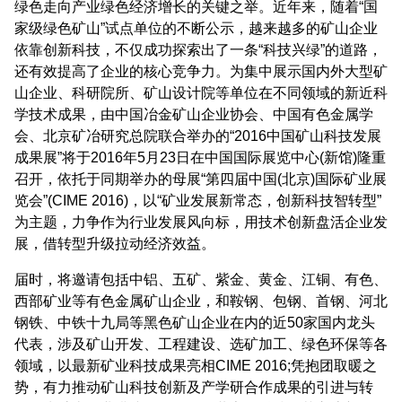
绿色走向产业绿色经济增长的关键之举。近年来，随着“国
家级绿色矿山”试点单位的不断公示，越来越多的矿山企业
依靠创新科技，不仅成功探索出了一条“科技兴绿”的道路，
还有效提高了企业的核心竞争力。为集中展示国内外大型矿
山企业、科研院所、矿山设计院等单位在不同领域的新近科
学技术成果，由中国冶金矿山企业协会、中国有色金属学
会、北京矿冶研究总院联合举办的“2016中国矿山科技发展
成果展”将于2016年5月23日在中国国际展览中心(新馆)隆重
召开，依托于同期举办的母展“第四届中国(北京)国际矿业展
览会”(CIME 2016)，以“矿业发展新常态，创新科技智转型”
为主题，力争作为行业发展风向标，用技术创新盘活企业发
展，借转型升级拉动经济效益。
届时，将邀请包括中铝、五矿、紫金、黄金、江铜、有色、
西部矿业等有色金属矿山企业，和鞍钢、包钢、首钢、河北
钢铁、中铁十九局等黑色矿山企业在内的近50家国内龙头
代表，涉及矿山开发、工程建设、选矿加工、绿色环保等各
领域，以最新矿业科技成果亮相CIME 2016;凭抱团取暖之
势，有力推动矿山科技创新及产学研合作成果的引进与转