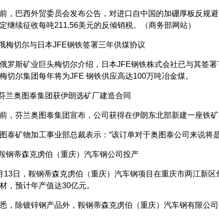
，巴西外贸委员会发布公告，对进口自中国的加硼厚板反规避
定继续征收每吨211.56美元的反倾销税。（商务部网站）
梅切尔与日本JFE钢铁签署三年供煤协议
斯矿业巨头梅切尔介绍，日本JFE钢铁株式会社已与其签署了
梅切尔集团每年将为JFE 钢铁供应高达100万吨冶金煤。
芬兰奥图泰集团获伊朗选矿厂建造合同
，芬兰奥图泰集团宣布，公司获得在伊朗东北部新建一座铁矿
矿物加工事业部总裁表示：“该订单对于奥图泰公司来说将是
鞍钢蒂森克虏伯（重庆）汽车钢公司投产
3日，鞍钢蒂森克虏伯（重庆）汽车钢项目在重庆市两江新区鱼
材，预计年产值达30亿元。
，除镀锌钢产品外，鞍钢蒂森克虏伯（重庆）汽车钢有限公司