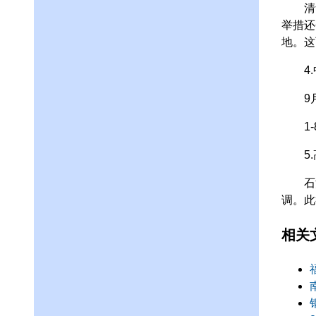
清华
举措还
地。这
4.中
9月1
1-8
5.
石油输
调。此
相关