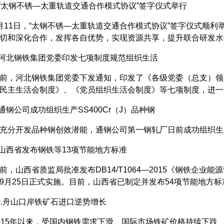
太钢不锈—太重轨道交通合作模式协议”签字仪式举行
1日，“太钢不锈—太重轨道交通合作模式协议”签字仪式顺利
切和深化合作，发挥各自优势，实现资源共享，提升联合研发水
河北钢铁集团党委印发七项制度规范组织生活
，河北钢铁集团党委下发通知，印发了《各级党委（总支）领
民主生活会制度》、《党员组织生活会制度》等七项制度，进一
钢公司成功组织生产SS400Cr（J）品种钢
开发品种钢创效潜能，通钢公司第一钢轧厂日前成功组织生产SS40
西省发布钢铁等13项节能地方标准
山西省质监局批准发布DB14/T1064—2015《钢铁企业
9月25日正式实施。目前，山西省已制定并发布54项节能地方
舟山口岸铁矿石进口逆势增长
5年以来，受国内钢铁需求下滑、国际市场铁矿价格持续下跌