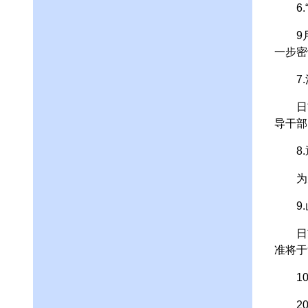
6.“
9月1
一步密
7.
日前
导干部
8.通
为充分
9.山
日前，
准将于
10.
201