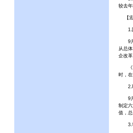
较去年
【宏
1.国
9月1
从总体
企改革
《改
时，在
2.环
9月1
制定六
值，总
3.