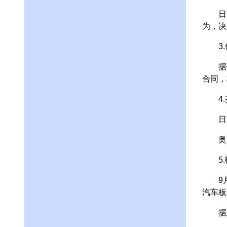
日前
为，决
3.俄
据俄罗
合同，
4.
日前
奥图泰
5.
9月1
汽车板
据悉