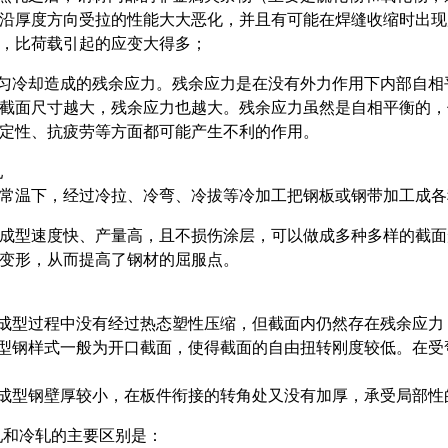
沿厚度方向受拉的性能大大恶化，并且有可能在焊缝收缩时出现
，比荷载引起的应变大得多；
均匀冷却造成的残余应力。残余应力是在没有外力作用下内部自
截面尺寸越大，残余应力也越大。残余应力虽然是自相平衡的，
定性、抗疲劳等方面都可能产生不利的作用。
轧
常温下，经过冷拉、冷弯、冷拔等冷加工把钢板或钢带加工成各
成型速度快、产量高，且不损伤涂层，可以做成多种多样的截面
变形，从而提高了钢材的屈服点。
然成型过程中没有经过热态塑性压缩，但截面内仍然存在残余应
轧型钢样式一般为开口截面，使得截面的自由扭转刚度较低。在
轧成型钢壁厚较小，在板件衔接的转角处又没有加厚，承受局部
轧和冷轧的主要区别是：