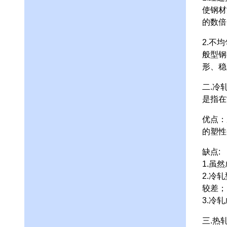
使钢材
的数倍
2.不
般型钢
形、稳
二.冷
是指在
优点：
的塑性
缺点:
1.虽
2.冷
较差；
3.冷
三.热