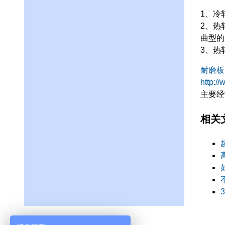
1、冷
2、热
曲型的
3、热
耐磨板
http:/
主要经
相关