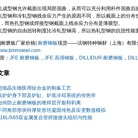
轧成型钢允许截面出现局部屈曲，从而可以充分利用杆件屈曲后
轧型钢和冷轧型钢残余应力产生的原因不同，所以截面上的分布
，而热扎型钢或焊接型钢截面上残余应力分布是薄膜型。
轧型钢的自由扭转刚度比冷轧型钢高，所以热轧型钢的抗扭性能
|耐磨板厂家价格|
耐磨钢板
现货——法钢特种钢材（上海）有限
/www.bmmsteel.com
营：
JFE 耐磨钢板
，
JFE 高强钢板
，
DILLIDUR 耐磨钢板
，
DIL
文章
超细晶生物医用钛合金的制备工艺
高炉炉身下部及炉缸、炉底冷却系统的传热学
如何防止耐磨钢板的堆焊层开裂和剥离
不同角部形状特厚矩形坯凝固传热及应变数值模拟
316L/X65双金属复合管焊接接头组织与性能