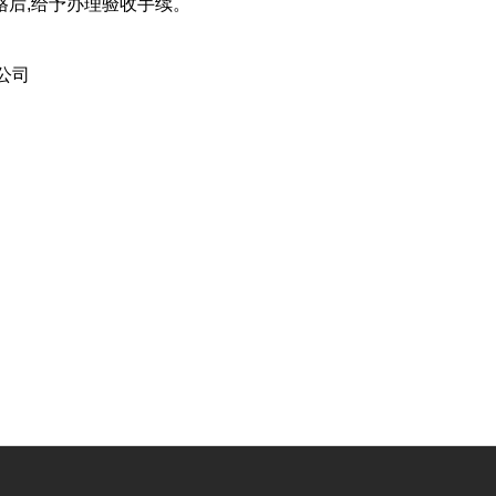
格后,给予办理验收手续。
公司