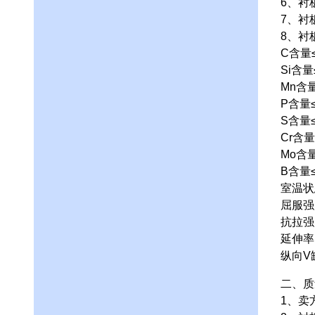
6、衬
7、衬
8、衬
C含量≤
Si含量
Mn含量
P含量≤
S含量≤
Cr含量
Mo含量
B含量≤
室温状
屈服强度
抗拉强度
延伸率(
纵向V
二、质
1、卖