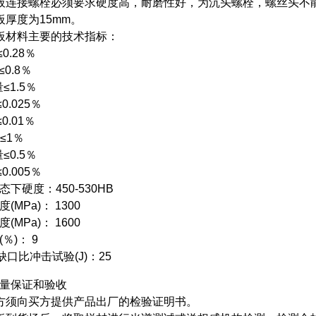
板连接螺栓必须要求硬度高，耐磨性好，为沉头螺栓，螺丝头不
板厚度为15mm。
板材料主要的技术指标：
0.28％
≤0.8％
≤1.5％
0.025％
0.01％
≤1％
≤0.5％
0.005％
态下硬度：450-530HB
(MPa)： 1300
(MPa)： 1600
％)： 9
缺口比冲击试验(J)：25
量保证和验收
方须向买方提供产品出厂的检验证明书。