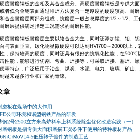
度耐磨钢板的金相及其合金成分。高硬度耐磨钢板是专供大面
或者低合金钢表面通过堆焊方法复合一定厚度的硬度较高、耐磨
和合金耐磨层两部分组成，抗磨层一般占总厚度的1/3～1/2
耐磨层提供满足指定工况需求的耐磨性能。
度耐磨钢板耐磨层主要以铬合金为主，同时还添加锰、钼、铌
向与表面垂直。碳化物显微硬度可以达到HVl700～2000以上，
性，保持较高的硬度，同时还具有很好的抗氧化性能，在500
击性能，能够进行切割、弯曲、焊接等，可采取焊接、塞焊、螺
便等特点，广泛应用于冶金、煤炭、水泥、电力、玻璃、矿山、
到越来越多行业和厂家的青睐。
文章
耐磨板在煤场中的大作用
JFE公司环境和谐型钢铁产品的研发
沙钢2号2500立方米高炉料车上料系统除尘优化改造实践（一）
耐磨钢板是指专供大面积磨损工况条件下使用的特种板材产品
26NiCrMoV14-5低压转子锻件的制造工艺