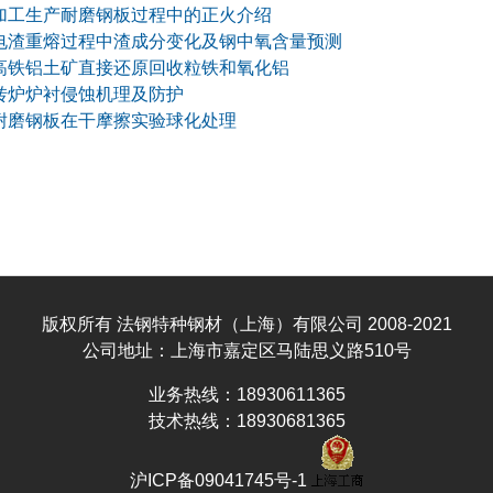
加工生产耐磨钢板过程中的正火介绍
电渣重熔过程中渣成分变化及钢中氧含量预测
高铁铝土矿直接还原回收粒铁和氧化铝
转炉炉衬侵蚀机理及防护
耐磨钢板在干摩擦实验球化处理
版权所有 法钢特种钢材（上海）有限公司 2008-2021
公司地址：上海市嘉定区马陆思义路510号
业务热线：18930611365
技术热线：18930681365
沪ICP备09041745号-1