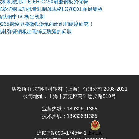
农机机械用JFE-EH-C450耐磨钢板的优势
华菱涟钢成功批量轧制薄规格LG700XL耐磨钢板
高钛钢中TiC析出机制
Q235钢经溶液微弧渗氮的组织和硬度研究！
热轧弹簧钢板出现锌层脱落的问题
版权所有 法钢特种钢材（上海）有限公司 2008-2021
公司地址：上海市嘉定区马陆思义路510号
业务热线：18930611365
技术热线：18930681365
沪ICP备09041745号-1