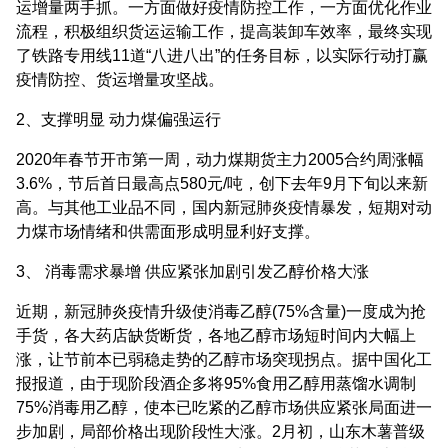
运增量两手抓。一方面做好疫情防控工作，一方面优化作业
流程，积极组织货运运输工作，提高装卸车效率，最终实现
了铁路专用线11道“八进八出”的任务目标，以实际行动打赢
疫情防控、货运增量攻坚战。
2、支撑明显 动力煤偏强运行
2020年春节开市第一周，动力煤期货主力2005合约周涨幅
3.6%，节后首日最高点580元/吨，创下去年9月下旬以来新
高。与其他工业品不同，国内新冠肺炎疫情暴发，短期对动
力煤市场情绪和供需面形成明显利好支撑。
3、 消毒需求暴增 供应紧张加剧引发乙醇价格大涨
近期，新冠肺炎疫情升级使消毒乙醇(75%含量)一度成为抢
手货，各大药店缺货断货，各地乙醇市场短时间内大幅上
涨，让节前本已弱稳走势的乙醇市场突现拐点。据中国化工
报报道，由于现阶段酒企多将95%食用乙醇用蒸馏水调制
75%消毒用乙醇，使本已吃紧的乙醇市场供应紧张局面进一
步加剧，局部价格出现阶段性大涨。2月初，山东木薯普级