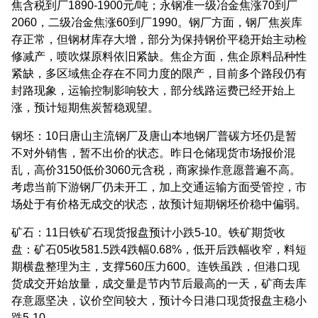
焦含税到厂1890-1900元/吨；永钢准一级冶金焦涨70到厂
2060，二级冶金焦涨60到厂1990。钢厂方面，钢厂焦炭库
存正常，但钢材库存大增，部分为保持钢价平稳开始主动检
修减产，喷吹煤原料依旧紧缺。焦企方面，焦企原料品种性
紧缺，多区域焦企存在不同力度的限产，目前多个路段仍有
封路现象，运输控制影响较大，部分线路运费已经开始上
涨，预计短期焦炭暂稳观望。
钢坯：10日唐山主流钢厂及唐山本地钢厂普碳方坯仍是暂
不对外销售，暂不出价的状态。昨日仓储现货市场报价混
乱，高价3150低价3060元含税，商家操作意愿普遍不高。
考虑当前下游钢厂仍未开工，加上交通运输方面受管控，市
场处于有价格无成交的状态，故预计短期钢坯价稳中偏弱。
矿石：11日铁矿石现货报盘预计小跌5-10。铁矿期货收
盘：矿石05收581.5跌4跌幅0.68%，低开后跌幅收窄，料短
期横盘整理为主，支撑560压力600。连铁虽跌，但港口现
货成交开始放量，成交量是节内节后最高的一天，矿商去库
存意愿坚决，议价空间较大，预计今日港口现货报盘主稳小
跌5-10.