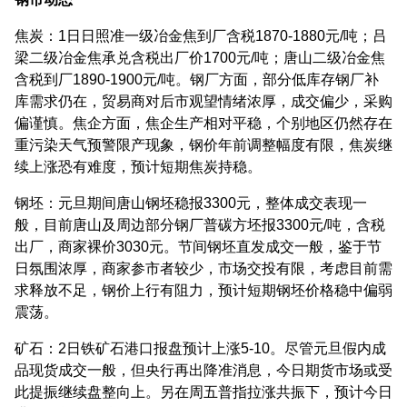
焦炭：1日日照准一级冶金焦到厂含税1870-1880元/吨；吕
梁二级冶金焦承兑含税出厂价1700元/吨；唐山二级冶金焦
含税到厂1890-1900元/吨。钢厂方面，部分低库存钢厂补
库需求仍在，贸易商对后市观望情绪浓厚，成交偏少，采购
偏谨慎。焦企方面，焦企生产相对平稳，个别地区仍然存在
重污染天气预警限产现象，钢价年前调整幅度有限，焦炭继
续上涨恐有难度，预计短期焦炭持稳。
钢坯：元旦期间唐山钢坯稳报3300元，整体成交表现一
般，目前唐山及周边部分钢厂普碳方坯报3300元/吨，含税
出厂，商家裸价3030元。节间钢坯直发成交一般，鉴于节
日氛围浓厚，商家参市者较少，市场交投有限，考虑目前需
求释放不足，钢价上行有阻力，预计短期钢坯价格稳中偏弱
震荡。
矿石：2日铁矿石港口报盘预计上涨5-10。尽管元旦假内成
品现货成交一般，但央行再出降准消息，今日期货市场或受
此提振继续盘整向上。另在周五普指拉涨共振下，预计今日