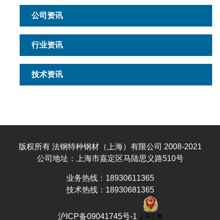
公司资讯
行业资讯
技术资讯
版权所有 法钢特种钢材（上海）有限公司 2008-2021
公司地址：上海市嘉定区马陆思义路510号
业务热线：18930611365
技术热线：18930681365
沪ICP备09041745号-1