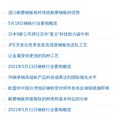
进口耐磨钢板相对传统耐磨钢板的优势
5月18日钢铁行业要闻概览
日本9家公司押注百年“复古”科技助力碳中和
JFE开发出世界首套高强度钢板热连轧工艺
让金属变得更强的四种工艺
2021年5月13日钢铁行业要闻概览
河钢承钢高端钒产品科技成果达到国际领先水平
欧盟对中国台湾地区钢铁管对焊件发布反倾销措施即将到期公告
耐磨钢板焊接裂纹的种类和基本特征的分析
2021年5月11日钢铁行业要闻概览